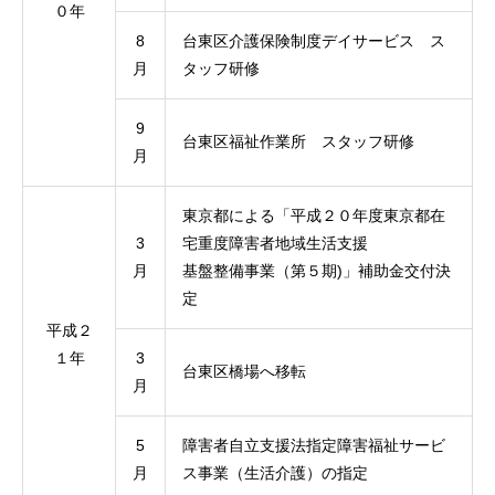
０年
8
台東区介護保険制度デイサービス ス
月
タッフ研修
9
台東区福祉作業所 スタッフ研修
月
東京都による「平成２０年度東京都在
3
宅重度障害者地域生活支援
月
基盤整備事業（第５期)」補助金交付決
定
平成２
１年
3
台東区橋場へ移転
月
5
障害者自立支援法指定障害福祉サービ
月
ス事業（生活介護）の指定