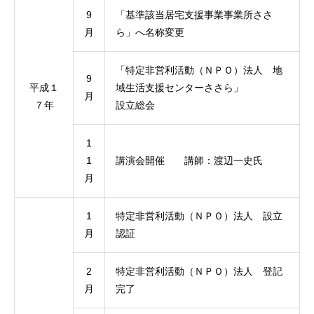
9
「基準該当居宅支援事業事業所ささ
月
ら」へ名称変更
「特定非営利活動（ＮＰＯ）法人 地
9
平成１
域生活支援センターささら」
月
７年
設立総会
1
1
講演会開催 講師：渡辺一史氏
月
1
特定非営利活動（ＮＰＯ）法人 設立
月
認証
2
特定非営利活動（ＮＰＯ）法人 登記
月
完了