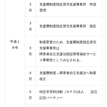
3
支援費制度指定居宅支援事業所 申請
月
受理
3
支援費制度指定居宅支援事業所 指定
月
平成１
制度変更のため、支援費制度指定居宅
８年
3
支援事業所は
月
障害者自立支援法指定障害福祉サービ
ス事業所としてみなされる。
4
支援費制度→障害者自立支援法へ制度
月
改正
5
特定非営利活動（ＮＰＯ)法人 設立
月
記念パーティー